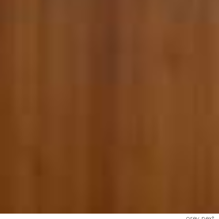
prev
next