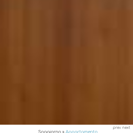
prev
next
Soggiorno
»
Appartamento