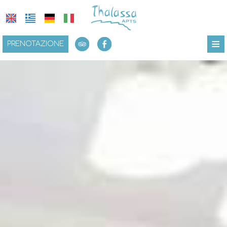
≡
PRENOTAZIONE
HOME
UBICAZIONE
SOGGIORNO
PRESTAZIONI
GALLERIA FOTO