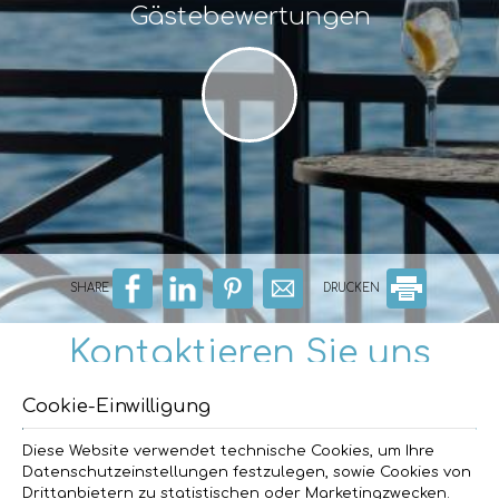
Gästebewertungen
SHARE
DRUCKEN
Kontaktieren Sie uns
Thalassa Apartments
Cookie-Einwilligung
Wohnungen - Studios am Meer in Lefkada
Diese Website verwendet technische Cookies, um Ihre
Perigiali, Nydri - 31084 Lefkada - Griechenland
Datenschutzeinstellungen festzulegen, sowie Cookies von
+30 26450 92630
+30 6985906629
Drittanbietern zu statistischen oder Marketingzwecken.