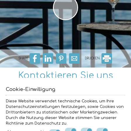
SHARE
DRUCKEN
Kontaktieren Sie uns
Thalassa Apartments
Cookie-Einwilligung
Wohnungen - Studios am Meer in Lefkada
Diese Website verwendet technische Cookies, um Ihre
Perigiali, Nydri - 31084 Lefkada - Griechenland
Datenschutzeinstellungen festzulegen, sowie Cookies von
+30 26450 92630
+30 6985906629
Drittanbietern zu statistischen oder Marketingzwecken.
info@thalassa-lefkada.com
Durch die Nutzung dieser Website stimmen Sie unserer
Richtlinie zum
Datenschutz
zu.
Check-in 15:00 Check-out 11:00