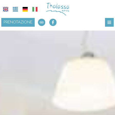
≡
PRENOTAZIONE
HOME
UBICAZIONE
SOGGIORNO
PRESTAZIONI
GALLERIA FOTO