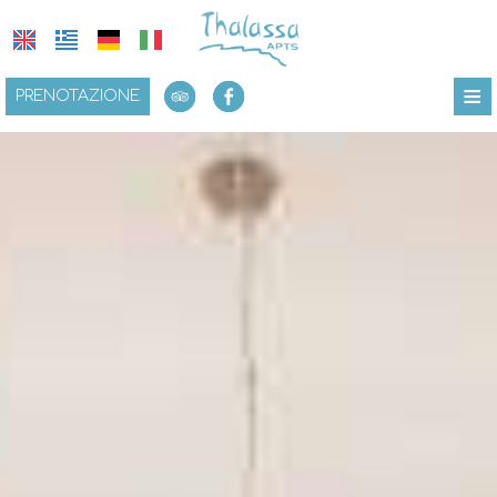
≡
PRENOTAZIONE
HOME
UBICAZIONE
SOGGIORNO
PRESTAZIONI
GALLERIA FOTO